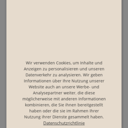
I-39030 Vintl
Tel.:+39 0472 869368
support@mts-online.com
www.mts-online.com
MwSt.-Nr. und Steuernr. IT02566610214
Kammerzugehörigkeit: Handelskammer Bozen
Eingetragene Werbeagentur im Aufsichtsamt der
Autonomen Provinz Bozen
Wir verwenden Cookies, um Inhalte und
Anzeigen zu personalisieren und unseren
Unternehmensgegenstand: Angebotsentwicklung,
Datenverkehr zu analysieren. Wir geben
Marketingaufgaben und Umsetzung der Maßnahmen
Informationen über Ihre Nutzung unserer
Website auch an unsere Werbe- und
für Tourismusverbände, Hotels und Angebotsgruppen.
Analysepartner weiter, die diese
Produktion und Vertrieb von Onlineprodukten.
möglicherweise mit anderen Informationen
kombinieren, die Sie ihnen bereitgestellt
haben oder die sie im Rahmen Ihrer
Haftungsausschluss
Nutzung ihrer Dienste gesammelt haben.
Datenschutzrichtlinie