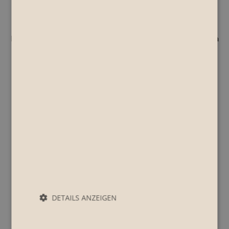
Staatshilfen gemäß Art. 52 des Gesetzes Nr. 234 vom
24.12.2012 hervorgehen und auf dieses Register
verwiesen wird:
https://www.rna.gov.it/RegistroNazionaleTrasparenza/fa
ces/pages/TrasparenzaAiuto.jspx.
Impressionen
DETAILS ANZEIGEN