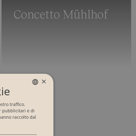
Concetto Mühlhof
×
ie
GERMAN
tro traffico.
ENGLISH
 pubblicitari e di
hanno raccolto dal
ITALIAN
FRENCH