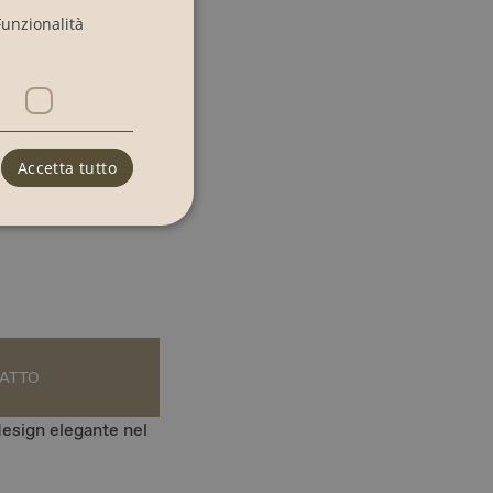
Funzionalità
Accetta tutto
alità
 e la gestione
esign elegante nel
e-Script.com per
isitatori. È
ipt.com funzioni