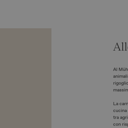
correttamente.
Al
Google Privacy Policy
Al Mühl
animali
rigogli
massim
La carn
cucina 
tra agr
con ris