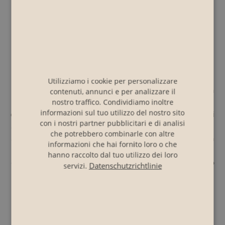
Se utilizzate determinati servizi sul sito web (ad es.
moduli di richiesta, contatto o prenotazione),
potremmo trattare dati personali di terzi che inviate al
Titolare. In questi casi, voi agite in qualità di titolare del
trattamento, assumendovi tutti gli obblighi e le
responsabilità legali. In tal senso, fornite la più ampia
Utilizziamo i cookie per personalizzare
manleva in relazione a qualsiasi contestazione, richiesta
contenuti, annunci e per analizzare il
di risarcimento danni derivante dal trattamento, ecc.,
nostro traffico. Condividiamo inoltre
informazioni sul tuo utilizzo del nostro sito
che il Titolare possa ricevere da terzi i cui dati personali
con i nostri partner pubblicitari e di analisi
siano stati trattati tramite l’utilizzo delle funzionalità del
che potrebbero combinarle con altre
sito web in violazione della normativa vigente in materia
informazioni che hai fornito loro o che
di protezione dei dati personali. Se, nell’ambito
hanno raccolto dal tuo utilizzo dei loro
dell’utilizzo del sito web, fornite o trattate in altro modo
Datenschutzrichtlinie
servizi.
dati personali di terzi, garantite in ogni caso che tale
specifico trattamento si basi su un’adeguata base
giuridica ai sensi dell’art. 6 del Regolamento, che
legittima il trattamento delle informazioni in questione.