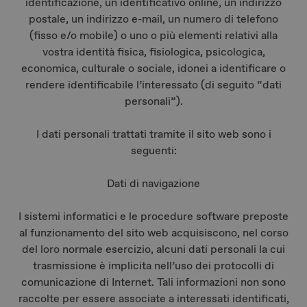
identificazione, un identificativo online, un indirizzo
postale, un indirizzo e-mail, un numero di telefono
(fisso e/o mobile) o uno o più elementi relativi alla
vostra identità fisica, fisiologica, psicologica,
economica, culturale o sociale, idonei a identificare o
rendere identificabile l’interessato (di seguito “dati
personali”).
I dati personali trattati tramite il sito web sono i
seguenti:
Dati di navigazione
I sistemi informatici e le procedure software preposte
al funzionamento del sito web acquisiscono, nel corso
del loro normale esercizio, alcuni dati personali la cui
trasmissione è implicita nell’uso dei protocolli di
comunicazione di Internet. Tali informazioni non sono
raccolte per essere associate a interessati identificati,