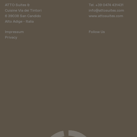
ATTO Suites &
Tel. +39 0474 431431
Cuisine Via dei Tintori
info@attosuites.com
6 39038 San Candido
www.attosuites.com
Alto Adige - Italia
Impressum
Follow Us
Privacy