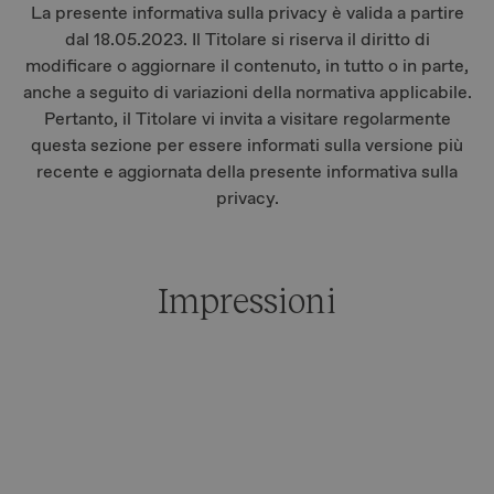
La presente informativa sulla privacy è valida a partire
dal 18.05.2023. Il Titolare si riserva il diritto di
modificare o aggiornare il contenuto, in tutto o in parte,
anche a seguito di variazioni della normativa applicabile.
Pertanto, il Titolare vi invita a visitare regolarmente
questa sezione per essere informati sulla versione più
recente e aggiornata della presente informativa sulla
privacy.
Impressioni