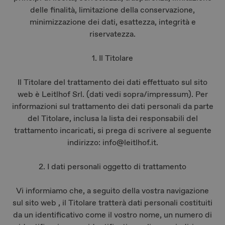
delle finalità, limitazione della conservazione,
minimizzazione dei dati, esattezza, integrità e
riservatezza.
1. Il Titolare
Il Titolare del trattamento dei dati effettuato sul sito
web è Leitlhof Srl. (dati vedi sopra/impressum). Per
informazioni sul trattamento dei dati personali da parte
del Titolare, inclusa la lista dei responsabili del
trattamento incaricati, si prega di scrivere al seguente
indirizzo: info@leitlhof.it.
2. I dati personali oggetto di trattamento
Vi informiamo che, a seguito della vostra navigazione
sul sito web , il Titolare tratterà dati personali costituiti
da un identificativo come il vostro nome, un numero di