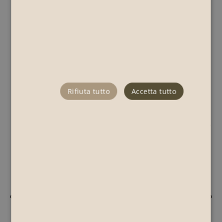
Il trattamento che intendiamo effettuare (ove
necessario) con il vostro consenso esplicito ha le
seguenti finalità:
Consentire l’erogazione dei servizi richiesti
Rispondere a richieste di assistenza clienti, richieste di
Rifiuta tutto
Accetta tutto
informazioni o prenotazioni
Analizzare i curricula e contattare i candidati che hanno
presentato la propria candidatura
Adempiere a tutti gli obblighi legali, contabili e fiscali
Finalità di marketing: I dati forniti possono, previo
consenso esplicito e specifico, essere trattati per l’invio
di comunicazioni pubblicitarie e di marketing, inclusi
l’invio di newsletter e indagini di mercato, mediante